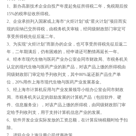
1、新办高新技术企业自投产年度起免征所得税二年，免税期后按
15%的税率征收所得税。
2、企业承担列入国家或上海市“火炬计划”或“星火计划”项目而实
现的应纳已交所得税，由税务机关审核，经同级财政部门审定可
享受所得税先征后返二年。
3、为实现“火炬计划”而新办的企业，也可享受所得税先征后返二
年，二年期满后，仍有困难的，经申请还可酌情再延长一年。
4、经本市现代生物与医药产业办公室会同市财政局、市税务机关
认定的现代生物与医药产业的新产品，对该产品上缴的所得税由
同级财政部门审定给予列收列支，其中80%返还新产品生产单
位，20%用作上海市现代生物与医药产业发展基金。
5、经上海市计算机应用与产业发展领导小组办公室会同市财政
局、市税务机关认定的鼓励发展的计算机产品（包括软件、硬
件、信息服务业），对该产品上缴的所得税，由同级财政部门审
定给予列收列支，用于支持计算机信息产业的发展。
6、软件开发企业实际发放的工资总额，在计算应纳税额时给予扣
除。
7、进驻企业上海注册公司优惠政策