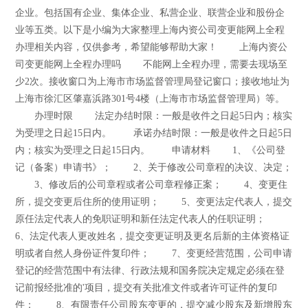
企业。包括国有企业、集体企业、私营企业、联营企业和股份企
业等五类。以下是小编为大家整理上海内资公司变更能网上全程
办理相关内容，仅供参考，希望能够帮助大家！ 上海内资公
司变更能网上全程办理吗 不能网上全程办理，需要去现场至
少2次。接收窗口为上海市市场监督管理局登记窗口；接收地址为
上海市徐汇区肇嘉浜路301号4楼（上海市市场监督管理局）等。
办理时限 法定办结时限：一般是收件之日起5日内；核实
为受理之日起15日内。 承诺办结时限：一般是收件之日起5日
内；核实为受理之日起15日内。 申请材料 1、《公司登
记（备案）申请书》； 2、关于修改公司章程的决议、决定；
3、修改后的公司章程或者公司章程修正案； 4、变更住
所，提交变更后住所的使用证明； 5、变更法定代表人，提交
原任法定代表人的免职证明和新任法定代表人的任职证明；
6、法定代表人更改姓名，提交变更证明及更名后新的主体资格证
明或者自然人身份证件复印件； 7、变更经营范围，公司申请
登记的经营范围中有法律、行政法规和国务院决定规定必须在登
记前报经批准的'项目，提交有关批准文件或者许可证件的复印
件； 8、有限责任公司股东变更的，提交减少股东及新增股东